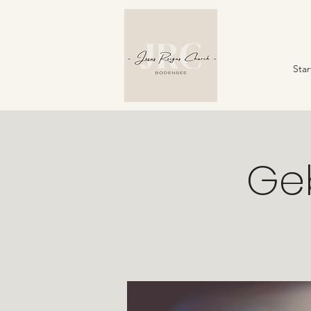
Star
Ge