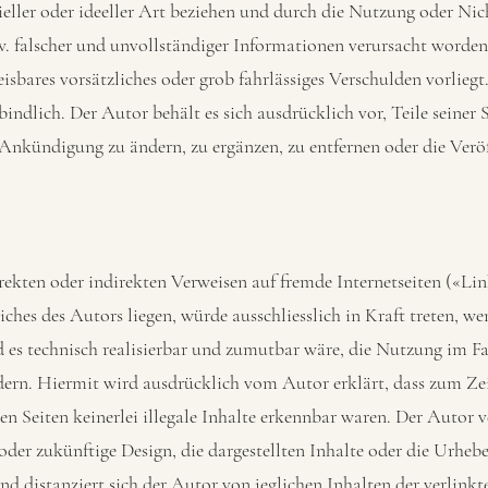
rieller oder ideeller Art beziehen und durch die Nutzung oder Ni
w. falscher und unvollständiger Informationen verursacht worden 
sbares vorsätzliches oder grob fahrlässiges Verschulden vorliegt
indlich. Der Autor behält es sich ausdrücklich vor, Teile seiner 
nkündigung zu ändern, zu ergänzen, zu entfernen oder die Verö
ekten oder indirekten Verweisen auf fremde Internetseiten («Link
ches des Autors liegen, würde ausschliesslich in Kraft treten, w
 es technisch realisierbar und zumutbar wäre, die Nutzung im Fa
dern. Hiermit wird ausdrücklich vom Autor erklärt, dass zum Ze
n Seiten keinerlei illegale Inhalte erkennbar waren. Der Autor v
 oder zukünftige Design, die dargestellten Inhalte oder die Urhebe
d distanziert sich der Autor von jeglichen Inhalten der verlinkte