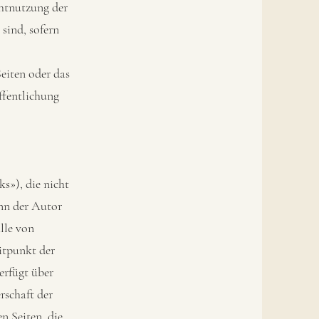
chtnutzung der
sind, sofern
.
Seiten oder das
ffentlichung
s»), die nicht
enn der Autor
lle von
itpunkt der
erfügt über
rschaft der
n Seiten, die