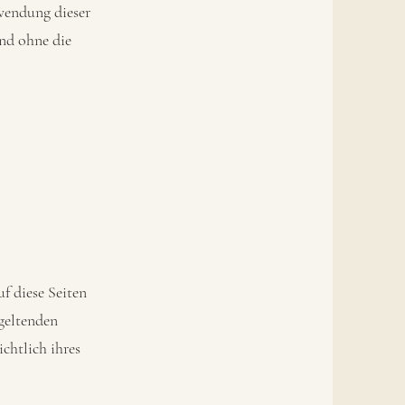
rwendung dieser
ind ohne die
f diese Seiten
geltenden
chtlich ihres