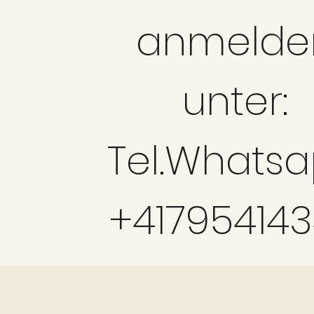
anmelde
unter:
Tel.Whats
+41795414