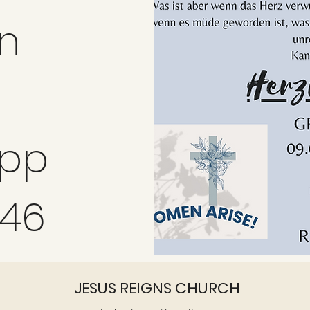
n
app
346
JESUS REIGNS CHURCH